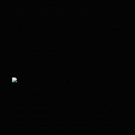
magna aliquyam erat.
Lorem ipsum dolor sit amet, consetetur sadipscing elitr,
sed diam nonumy eirmod tempor invidunt labore dolore
magna erat, sed diam voluptua. At vero eos et accusam
et justo duo dolores et rebum. Stet clita bergren, no sea
takimata sanctus.
est Lorem ipsum dolor sit amet. Lorem ipsum dolor sit
amet, consetetur sadipscing elitr sed diam nonumy
eirmod tempor invidunt ut labore et dolore magna
aliquyam
Lorem ipsum dolor
Dicta sunt explicabo. Nemo enim ipsam voluptatem quia
voluptas sit aspernatur aut odit aut fugit, quia. Dicta sunt
explicabo. Adipiscing elit, sed do eiusmod tempor
incididunt ut labore et dolore magna aliqua. Ut enim
minim veniam quis nostrud exercitation ipsam