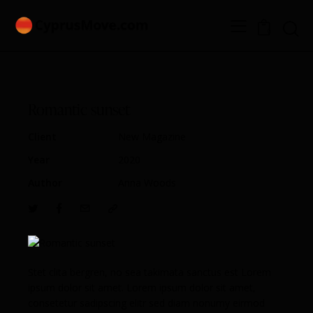
0
Romantic sunset
Client
New Magazine
Year
2020
Author
Anna Woods
Stet clita bergren, no sea takimata sanctus est Lorem
ipsum dolor sit amet. Lorem ipsum dolor sit amet,
consetetur sadipscing elitr sed diam nonumy eirmod