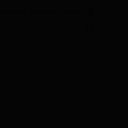
Tax
About Us
Schedule a Call
Contact Us
0