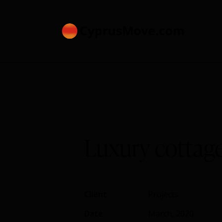
Luxury cottag
Client
Projects
Date
March, 2020