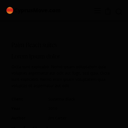
0
Palm Beach suites
Lorem ipsum dolor
Dicta sunt explicabo. Nemo ipsam voluptatem quia
voluptas aspernatur aut odit aut fugit, sed quia. Dicta
sunt explicabo. Nemo enim ipsam voluptatem quia
voluptas sit aspernatur aut odit.
Client
Suzanna Black
Year
2019
Author
Jim Carter