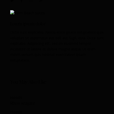
Lorem ipsum dolor
Dicta sunt explicabo. Nemo enim ipsam voluptatem quia
voluptas sit aspernatur aut odit aut fugit, quia. Dicta sunt
explicabo. Adipiscing elit, sed do eiusmod tempor
incididunt ut labore et dolore magna aliqua. Ut enim
minim veniam quis nostrud exercitation ipsam
voluptatem.
You May Also Like
Hotels
Rixos seagate
Hotels