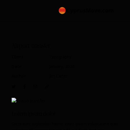
Airport transfer
Client
Typography
Date
January, 2020
Author
Jim Carter
Lorem ipsum dolor
Dicta sunt explicabo. Nemo enim ipsam voluptatem quia